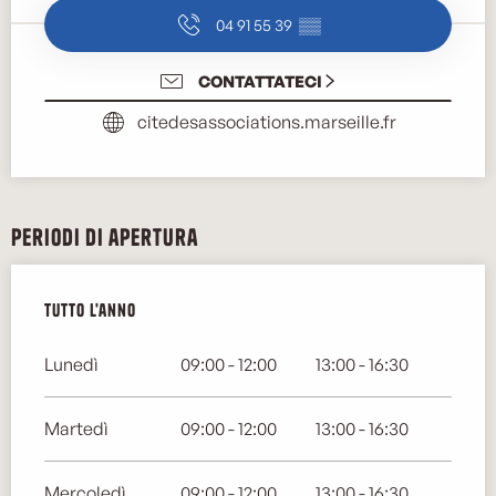
04 91 55 39
▒▒
CONTATTATECI
citedesassociations.marseille.fr
Periodi di apertura
Tutto l'anno
Tutto l'anno
Lunedì
09:00 - 12:00
13:00 - 16:30
Martedì
09:00 - 12:00
13:00 - 16:30
Mercoledì
09:00 - 12:00
13:00 - 16:30