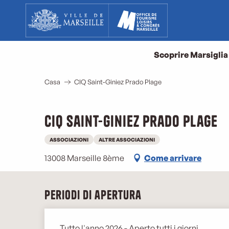
Aller
au
contenu
principal
Scoprire Marsiglia
Casa
CIQ Saint-Giniez Prado Plage
CIQ Saint-Giniez Prado Plage
ASSOCIAZIONI
ALTRE ASSOCIAZIONI
13008 Marseille 8ème
Come arrivare
Periodi di apertura
Tutto l'anno 2026 - Aperto tutti i giorni