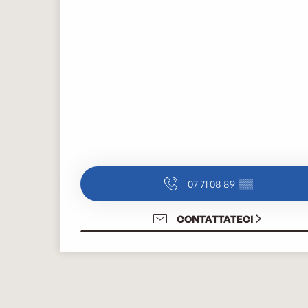
07 71 08 89
▒▒
CONTATTATECI