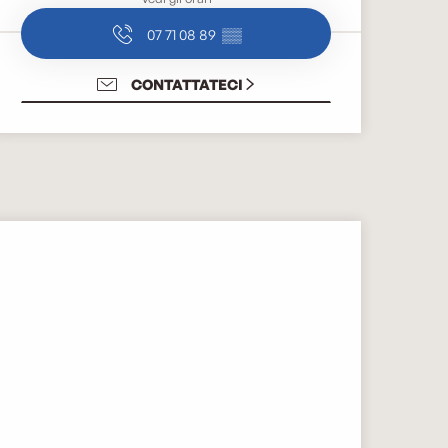
07 71 08 89
▒▒
CONTATTATECI