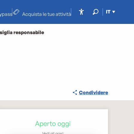
IT
typass
Acquista le tue attività
Accessibilité
Ricerca
siglia responsabile
Condividere
Orari e contatti
Aperto oggi
Vedi gli orari