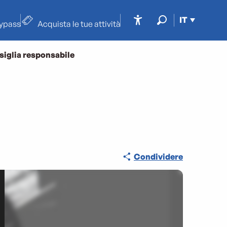
IT
typass
Acquista le tue attività
Accessibilité
Ricerca
siglia responsabile
Condividere