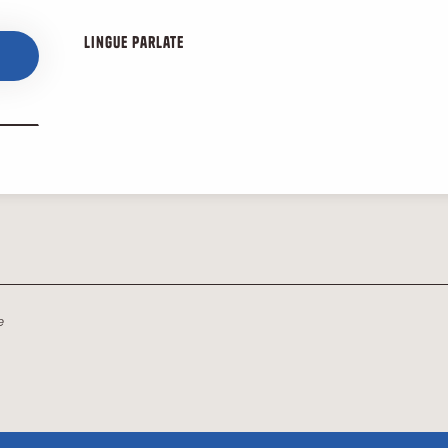
Lingue parlate
Lingue parlate
e