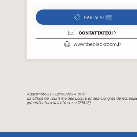
09 51 61 70
▒▒
CONTATTATECI
www.theblackroom.fr
Aggiornato il 01 luglio 2026 A 09:17
da Office de Tourisme des Loisirs et des Congrès de Marseill
(Identificatore dell'offerta :
6731825
)