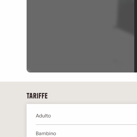
Tariffe
Adulto
Tariffe 2026
Bambino