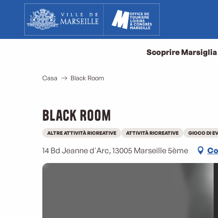
Aller
au
contenu
principal
Scoprire Marsiglia
Casa
Black Room
Black Room
ALTRE ATTIVITÀ RICREATIVE
ATTIVITÀ RICREATIVE
GIOCO DI E
14 Bd Jeanne d'Arc, 13005 Marseille 5ème
Co