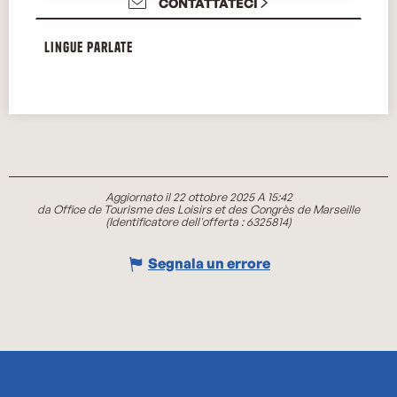
CONTATTATECI
Lingue parlate
Lingue parlate
Aggiornato il 22 ottobre 2025 A 15:42
da Office de Tourisme des Loisirs et des Congrès de Marseille
(Identificatore dell'offerta :
6325814
)
Segnala un errore