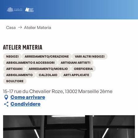
Aller
au
contenu
principal
Casa
Atelier Materia
Atelier Materia
NEGOZI
ARREDAMENTO/CREAZIONE
VARI ALTRI NEGOZI
ABBIGLIAMENTO E ACCESSORI
ARTIGIANI ARTISTI
ARTIGIANI
ARREDAMENTO/MOBILIO
OREFICERIA
ABBIGLIAMENTO
CALZOLAIO
ARTI APPLICATE
SCULTORE
15-17 rue du Chevalier Roze, 13002 Marseille 2ème
Come arrivare
Condividere