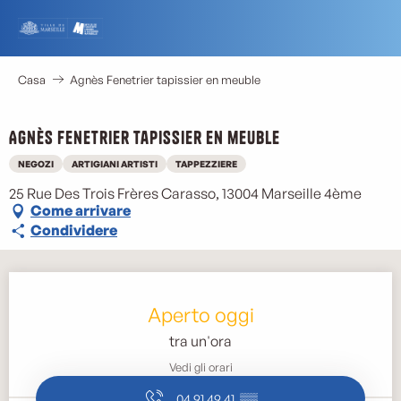
Aller
au
contenu
principal
Casa
Agnès Fenetrier tapissier en meuble
Agnès Fenetrier tapissier en meuble
NEGOZI
ARTIGIANI ARTISTI
TAPPEZZIERE
25 Rue Des Trois Frères Carasso, 13004 Marseille 4ème
Come arrivare
Condividere
Orari e contatti
Aperto oggi
tra un'ora
Vedi gli orari
04 91 49 41
▒▒