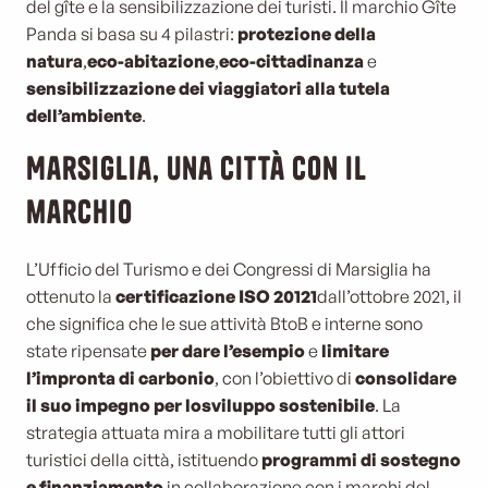
del gîte e la sensibilizzazione dei turisti. Il marchio Gîte
Panda si basa su 4 pilastri:
protezione della
natura
,
eco-abitazione
,
eco-cittadinanza
e
sensibilizzazione dei viaggiatori alla tutela
dell’ambiente
.
Marsiglia, una città con il
marchio
L’Ufficio del Turismo e dei Congressi di Marsiglia ha
ottenuto la
certificazione ISO 20121
dall’ottobre 2021, il
che significa che le sue attività BtoB e interne sono
state ripensate
per dare l’esempio
e
limitare
l’impronta di carbonio
, con l’obiettivo di
consolidare
il suo impegno per lo
sviluppo sostenibile
.
La
strategia attuata mira a mobilitare tutti gli attori
turistici della città, istituendo
programmi di sostegno
e finanziamento
in collaborazione con i marchi del