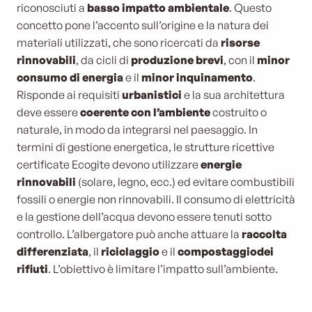
riconosciuti a
basso impatto ambientale
. Questo
concetto pone l’accento sull’origine e la natura dei
materiali utilizzati, che sono ricercati da
risorse
rinnovabili
, da cicli di
produzione brevi
, con il
minor
consumo di energia
e il
minor inquinamento
.
Risponde ai requisiti
urbanistici
e la sua architettura
deve essere
coerente con l’ambiente
costruito o
naturale, in modo da integrarsi nel paesaggio. In
termini di gestione energetica, le strutture ricettive
certificate Ecogite devono utilizzare
energie
rinnovabili
(solare, legno, ecc.) ed evitare combustibili
fossili o energie non rinnovabili. Il consumo di elettricità
e la gestione dell’acqua devono essere tenuti sotto
controllo. L’albergatore può anche attuare la
raccolta
differenziata
, il
riciclaggio
e il
compostaggio
dei
rifiuti
. L’obiettivo è limitare l’impatto sull’ambiente.