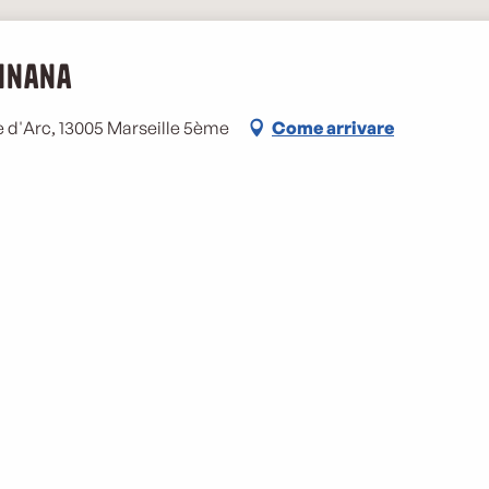
minana
e d'Arc, 13005 Marseille 5ème
Come arrivare