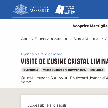
Aller
au
contenu
principal
Scoprire Marsiglia
Casa
Esperienza a Marsiglia
Eventi a Marsiglia
Vi
1 gennaio > 31 dicembre
Visite de l'usine Cristal Limi
CULTURALE
VISITA GUIDATA E/O COMMENTATA
ENOLOGIA
Cristal Liminana S.A., 99-101 Boulevard Jeanne d'A
5ème
Descrizione
Accessibile ai disabili