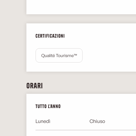
Offerte di prestazio
Certificazioni
Certificazioni
Qualité Tourisme™
Orari
Tutto l'anno
Tutto l'anno
Lunedì
Chiuso