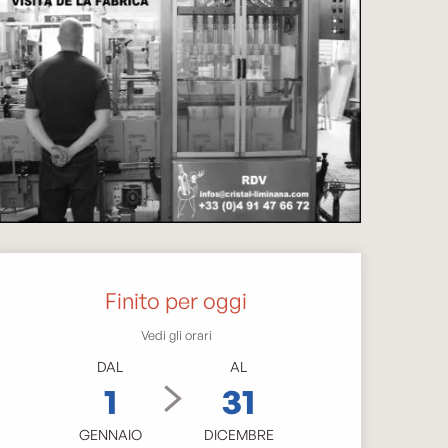
Orari e contatti
Finito per oggi
Vedi gli orari
DAL
AL
1
31
GENNAIO
DICEMBRE