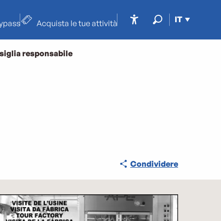
IT
typass
Acquista le tue attività
Accessibilité
Ricerca
siglia responsabile
Condividere