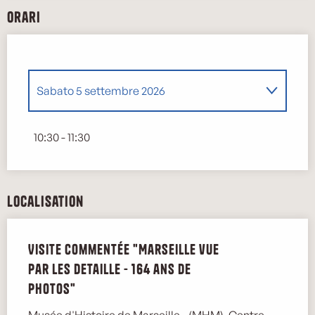
Orari
Sabato 5 settembre 2026
Dal
19 settembre 2026
al
20 settembre
10:30 - 11:30
2026
Sabato 3 ottobre 2026
Localisation
Sabato 31 ottobre 2026
Visite commentée "Marseille vue
Sabato 7 novembre 2026
par les Detaille - 164 ans de
photos"
Sabato 5 dicembre 2026