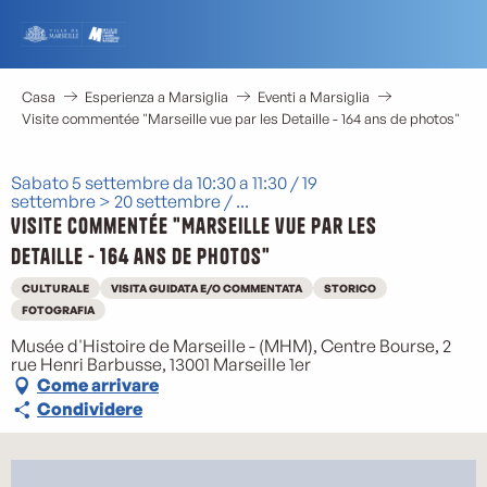
Aller
au
contenu
principal
Casa
Esperienza a Marsiglia
Eventi a Marsiglia
Visite commentée "Marseille vue par les Detaille - 164 ans de photos"
Sabato 5 settembre da 10:30 a 11:30 / 19
settembre > 20 settembre / ...
Visite commentée "Marseille vue par les
Detaille - 164 ans de photos"
CULTURALE
VISITA GUIDATA E/O COMMENTATA
STORICO
FOTOGRAFIA
Musée d'Histoire de Marseille - (MHM), Centre Bourse, 2
rue Henri Barbusse, 13001 Marseille 1er
Come arrivare
Condividere