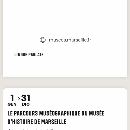
musees.marseille.fr
Lingue parlate
Lingue parlate
1
31
GEN
DIC
Le par­cours­ muséographique du musée
d'histoire de Marseille