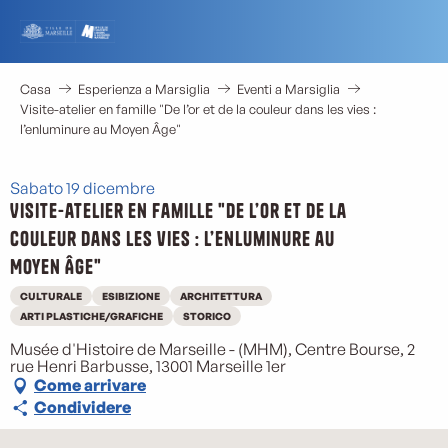
Aller
au
contenu
principal
Casa
Esperienza a Marsiglia
Eventi a Marsiglia
Visite-atelier en famille "De l’or et de la couleur dans les vies :
l’enluminure au Moyen Âge"
Sabato 19 dicembre
Visite-atelier en famille "De l’or et de la
couleur dans les vies : l’enluminure au
Moyen Âge"
CULTURALE
ESIBIZIONE
ARCHITETTURA
ARTI PLASTICHE/GRAFICHE
STORICO
Musée d'Histoire de Marseille - (MHM), Centre Bourse, 2
rue Henri Barbusse, 13001 Marseille 1er
Come arrivare
Condividere