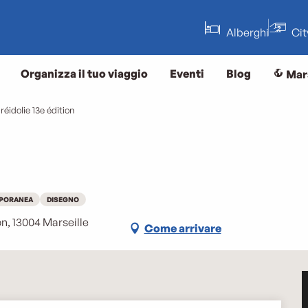
Alberghi
Ci
Organizza il tuo viaggio
Eventi
Blog
Mar
réidolie 13e édition
PORANEA
DISEGNO
n, 13004 Marseille
Come arrivare