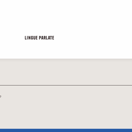
Lingue parlate
Lingue parlate
e