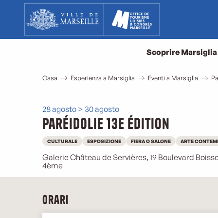
Aller
au
contenu
principal
Scoprire Marsiglia
Casa
Esperienza a Marsiglia
Eventi a Marsiglia
Pa
28 agosto > 30 agosto
Paréidolie 13e édition
CULTURALE
ESPOSIZIONE
FIERA O SALONE
ARTE CONTEM
Galerie Château de Servières, 19 Boulevard Boisso
4ème
Orari