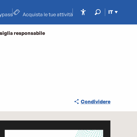
IT
typass
Acquista le tue attività
Accessibilité
Ricerca
siglia responsabile
Condividere