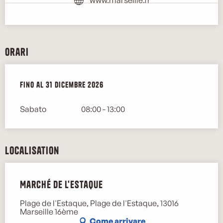
www.marseille.fr
Orari
Dal
Fino al
2 gennaio 2026
31 dicembre 2026
al
31 dicembre 2026
Sabato
08:00 - 13:00
Localisation
Marché de l'Estaque
Plage de l'Estaque, Plage de l'Estaque, 13016
Marseille 16ème
Come arrivare