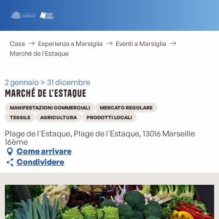
Aller
au
contenu
principal
Casa
Esperienza a Marsiglia
Eventi a Marsiglia
Marché de l'Estaque
2 gennaio > 31 dicembre
Marché de l'Estaque
MANIFESTAZIONI COMMERCIALI
MERCATO REGOLARE
TESSILE
AGRICULTURA
PRODOTTI LOCALI
Plage de l'Estaque, Plage de l'Estaque, 13016 Marseille
16ème
Come arrivare
Condividere