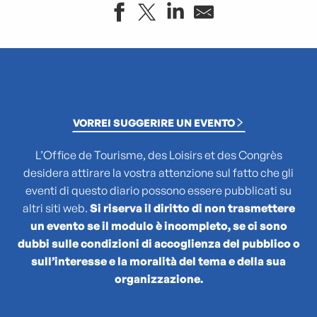
"Atlas des reptiles et des amphibiens de PACA"
La collection : Picasso, Matisse, Giacometti, Bacon...
"Que cachent les noms des plantes ?"
(No)Made Mahka chez Essence
VORREI SUGGERIRE UN EVENTO
1936-2026 : 90 ans du Front populaire
27e Festival National de Théâtre Amateur de Marseille
L’Office de Tourisme, des Loisirs et des Congrès
3 pM - 3 petits Moments
desidera attirare la vostra attenzione sul fatto che gli
35a Coppa Juri
eventi di questo diario possono essere pubblicati su
47TER
altri siti web.
Si riserva il diritto di non trasmettere
47e édition de la course Marseille - Cassis AG2R La Mondia
un evento se il modulo è incompleto, se ci sono
4ème édition du Sunset Live aux Terrasses du Port
dubbi sulle condizioni di accoglienza del pubblico o
6 + (1+1+1) / Morellet mis à neuf
sull’interesse e la moralità del tema e della sua
organizzazione.