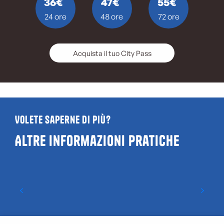
36€
47€
55€
24 ore
48 ore
72 ore
Acquista il tuo City Pass
Volete saperne di più?
Altre informazioni pratiche
Accogliere con successo i nostri
visitatori internazionali