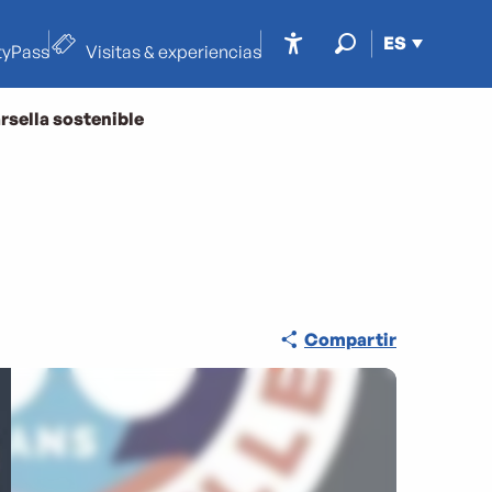
ES
tyPass
Visitas & experiencias
Accessibilité
Buscar
rsella sostenible
Compartir