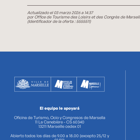
Actualizado el 03 marzo 2026 a 14:37
por Office de Tourisme des Loisirs et des Congrès de Marseil
(Identificador de la oferta :
5555511
)
El equipo le apoyará
Oficina de Turismo, Ocio y Congresos de Marsella
11 La Canebière - CS 60340
13211 Marseille cedex 01
Abierto todos los días de 9.00 a 18.00 (excepto 25/12 y
01/01)