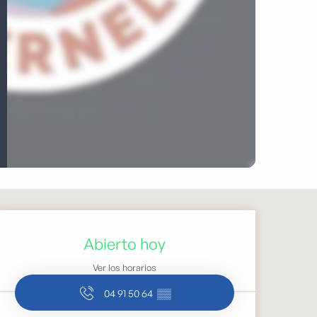
Horarios y datos de cont
Abierto hoy
Ver los horarios
04 91 50 64
▒▒