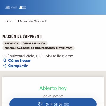
Aller
au
contenu
principal
Inicio
Maison de l'Apprenti
Maison de l'Apprenti
SERVICIOS
OTROS SERVICIOS
ENSEÑANZA (ESCUELAS, UNIVERSIDADES, INSTITUTOS)
83 Boulevard Viala, 13015 Marseille 15ème
Cómo llegar
Compartir
Horarios y datos de contacto
Abierto hoy
Ver los horarios
04 91 58 09
▒▒