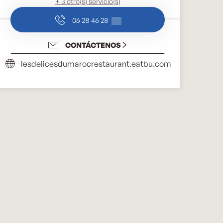
+ 3 otro(s) servicio(s)
06 28 46 28
▒▒
CONTÁCTENOS
lesdelicesdumarocrestaurant.eatbu.com