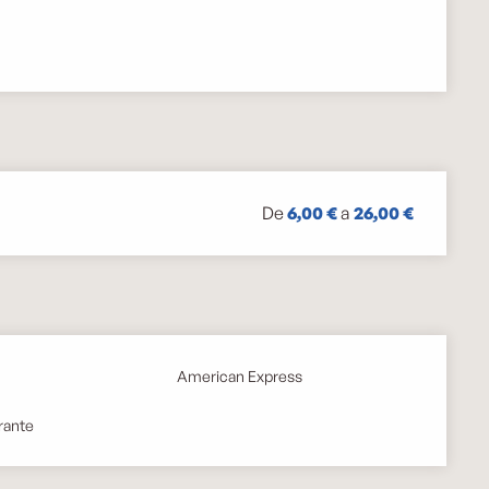
De
6,00 €
a
26,00 €
American Express
rante