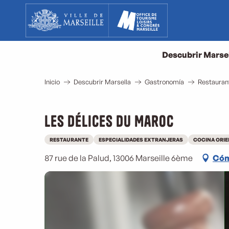
Aller
au
contenu
principal
Descubrir Marse
Inicio
Descubrir Marsella
Gastronomía
Restauran
Les Délices du Maroc
RESTAURANTE
ESPECIALIDADES EXTRANJERAS
COCINA ORIE
87 rue de la Palud, 13006 Marseille 6ème
Cóm