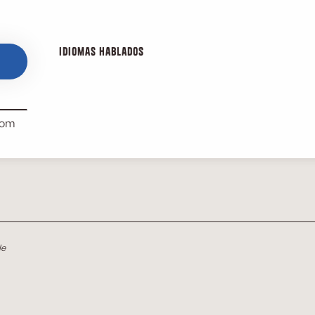
Idiomas hablados
Idiomas hablados
com
le