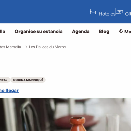
Hoteles
Ci
lla
Organice su estancia
Agenda
Blog
Ma
tes Marsella
Les Délices du Maroc
NTAL
COCINA MARROQUÍ
o llegar