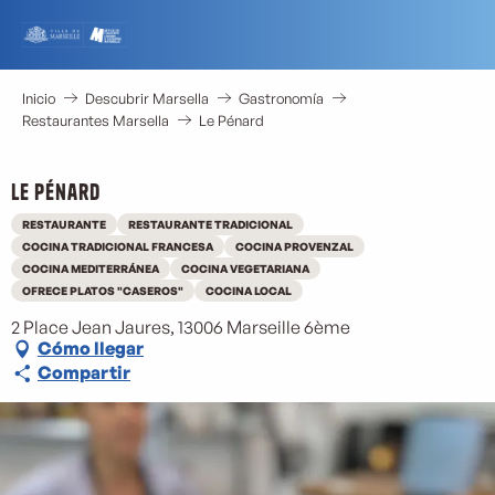
Aller
au
contenu
principal
Inicio
Descubrir Marsella
Gastronomía
Restaurantes Marsella
Le Pénard
Le Pénard
RESTAURANTE
RESTAURANTE TRADICIONAL
COCINA TRADICIONAL FRANCESA
COCINA PROVENZAL
COCINA MEDITERRÁNEA
COCINA VEGETARIANA
OFRECE PLATOS "CASEROS"
COCINA LOCAL
2 Place Jean Jaures, 13006 Marseille 6ème
Cómo llegar
Compartir