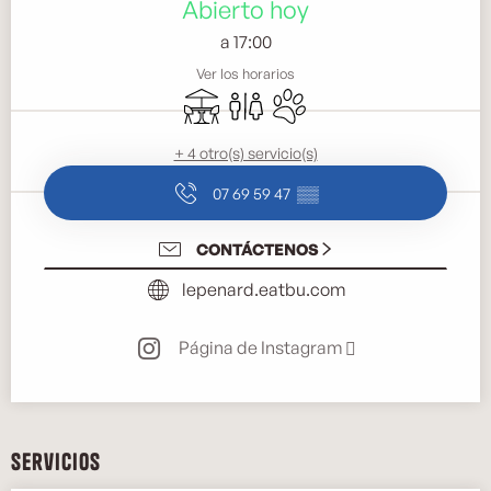
Abierto hoy
a 17:00
Ver los horarios
Terraza
Aseos
Se aceptan animales
+ 4 otro(s) servicio(s)
07 69 59 47
▒▒
CONTÁCTENOS
lepenard.eatbu.com
Página de Instagram
Servicios