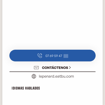
07 69 59 47
▒▒
CONTÁCTENOS
lepenard.eatbu.com
Idiomas hablados
Idiomas hablados