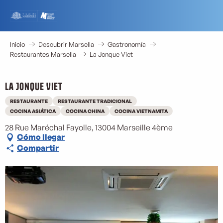
Aller
au
contenu
principal
Inicio
Descubrir Marsella
Gastronomía
Restaurantes Marsella
La Jonque Viet
La Jonque Viet
RESTAURANTE
RESTAURANTE TRADICIONAL
COCINA ASIÁTICA
COCINA CHINA
COCINA VIETNAMITA
28 Rue Maréchal Fayolle, 13004 Marseille 4ème
Cómo llegar
Compartir