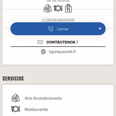
Ver los horarios
Aire Acondicionado
Restaurante
Venta de comida para llevar
+ 1 otro(s) servicio(s)
Llamar
CONTÁCTENOS
lajonqueviet.fr
Servicios
Aire Acondicionado
Restaurante