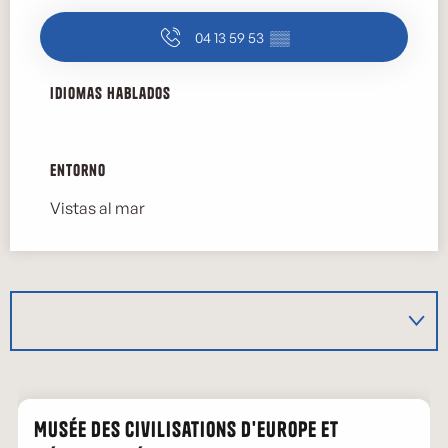
04 13 59 53
▒▒
Idiomas hablados
Idiomas hablados
Entorno
Entorno
Vistas al mar
Musée des Civilisations d'Europe et