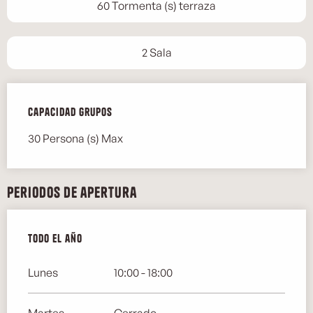
60 Tormenta (s) terraza
2 Sala
Capacidad grupos
Capacidad grupos
30 Persona (s) Max
Periodos de apertura
Todo el año
Todo el año
Lunes
10:00 - 18:00
Martes
Cerrado