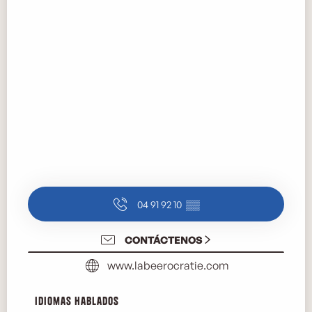
04 91 92 10
▒▒
CONTÁCTENOS
www.labeerocratie.com
Idiomas hablados
Idiomas hablados