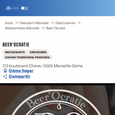
Aller
au
contenu
principal
Inicio
Descubrir Marsella
Gastronomía
Restaurantes Marsella
Beer'Ocratie
Beer'Ocratie
RESTAURANTE
CERVECERÍA
COCINA TRADICIONAL FRANCESA
173 boulevard Chave, 13005 Marseille 5ème
Cómo llegar
Compartir