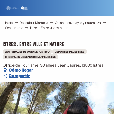
Aller
au
contenu
principal
Inicio
Descubrir Marsella
Calanques, playas y naturaleza
Senderismo
Istres : Entre ville et nature
Istres : Entre ville et nature
ACTIVIDADES DE OCIO DEPORTIVO
DEPORTES PEDESTRES
ITINERARIO DE SENDERISMO PEDESTRE
Office de Tourisme, 30 allées Jean Jaurès, 13800 Istres
Cómo llegar
Compartir