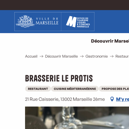
Aller
au
contenu
principal
Découvrir Marsei
Accueil
Découvrir Marseille
Gastronomie
Restaur
Brasserie le Protis
RESTAURANT
CUISINE MÉDITERRANÉENNE
PROPOSE DES PLA
21 Rue Caisserie, 13002 Marseille 2ème
M'y r