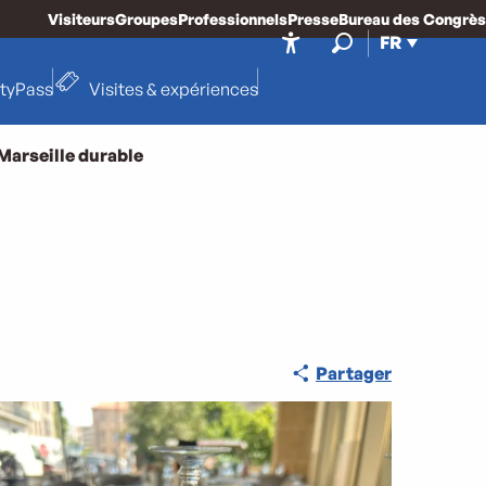
Visiteurs
Groupes
Professionnels
Presse
Bureau des Congrès
FR
Accessibilité
Recherche
ityPass
Visites & expériences
Marseille durable
Partager