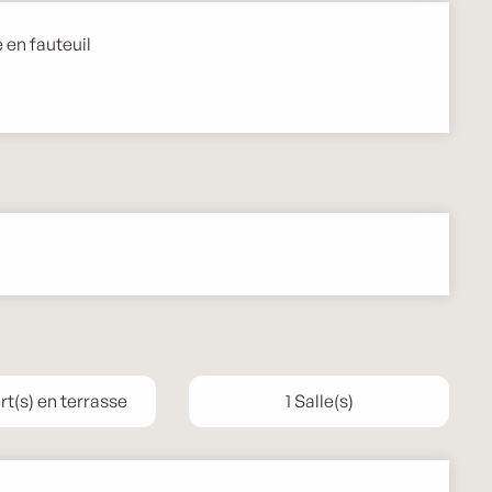
 en fauteuil
t(s) en terrasse
1 Salle(s)