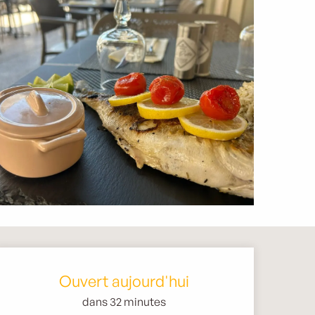
Ouverture et coordonnée
Ouvert aujourd'hui
dans 32 minutes