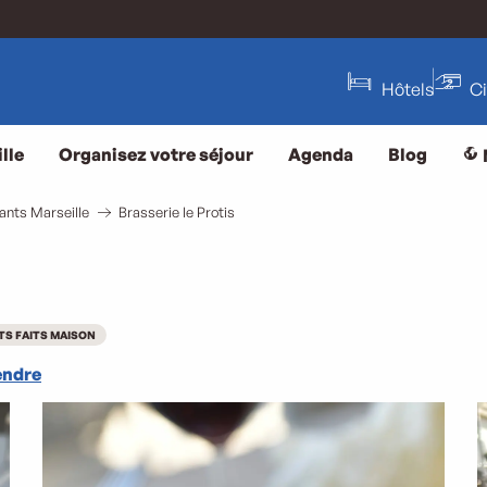
Hôtels
C
lle
Organisez votre séjour
Agenda
Blog
ants Marseille
Brasserie le Protis
TS FAITS MAISON
endre