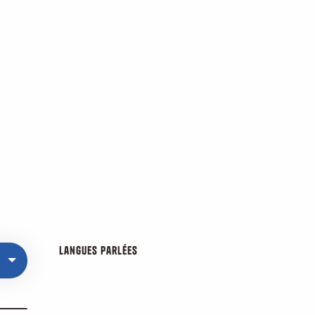
Langues parlées
Langues parlées