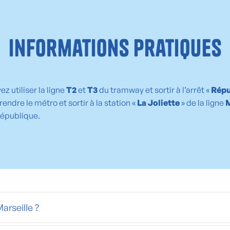
Informations pratiques
 utiliser la ligne
T2
et
T3
du tramway et sortir à l’arrêt «
Répu
endre le métro et sortir à la station «
La Joliette
» de la ligne
République.
arseille ?