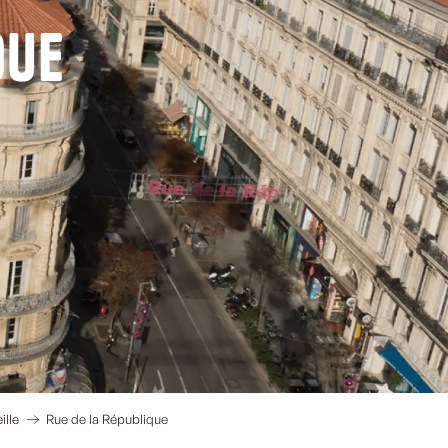
que
ille
Rue de la République