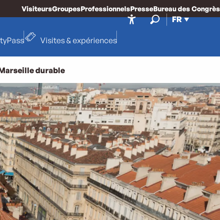
Visiteurs
Groupes
Professionnels
Presse
Bureau des Congrès
FR
Accessibilité
Recherche
ityPass
Visites & expériences
Marseille durable