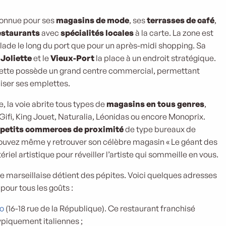
connue pour ses
magasins de mode
, ses
terrasses de café
,
estaurants
avec
spécialités locales
à la carte. La zone est
lade le long du port que pour un après-midi shopping. Sa
 Joliette
et le
Vieux-Port
la place à un endroit stratégique.
Joliette possède un grand centre commercial, permettant
iser ses emplettes.
 la voie abrite tous types de
magasins en tous genres
,
fi, King Jouet, Naturalia, Léonidas ou encore Monoprix.
petits commerces de proximité
de type bureaux de
 pouvez même y retrouver son célèbre magasin « Le géant des
riel artistique pour réveiller l’artiste qui sommeille en vous.
ie marseillaise détient des pépites. Voici quelques adresses
pour tous les goûts :
o
(16-18 rue de la République). Ce restaurant franchisé
ypiquement italiennes ;