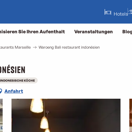
Hotels
isieren Sie Ihren Aufenthalt
Veranstaltungen
Blo
aurants Marseille
Waroeng Bali restaurant indonésien
onésien
INDONESISCHE KÜCHE
Anfahrt