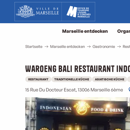
Aller
au
contenu
principal
Marseille entdecken
Organ
Startseite
Marseille entdecken
Gastronomie
Rest
Waroeng Bali restaurant ind
RESTAURANT
TRADITIONELLE KÜCHE
ASIATISCHE KÜCHE
15 Rue Du Docteur Escat, 13006 Marseille 6ème