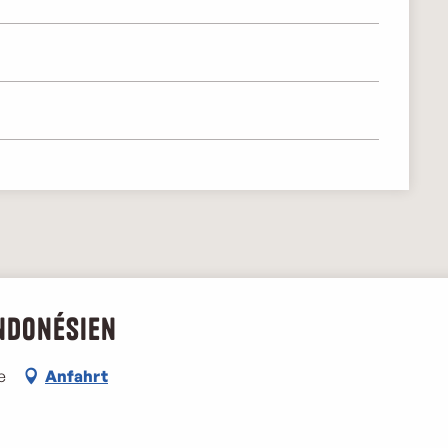
ndonésien
e
Anfahrt