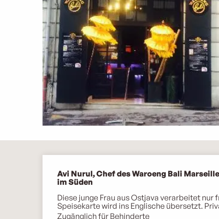
Beschreibung
Avi Nurul, Chef des Waroeng Bali Marseille
im Süden
Diese junge Frau aus Ostjava verarbeitet nur f
Speisekarte wird ins Englische übersetzt. P
Zugänglich für Behinderte