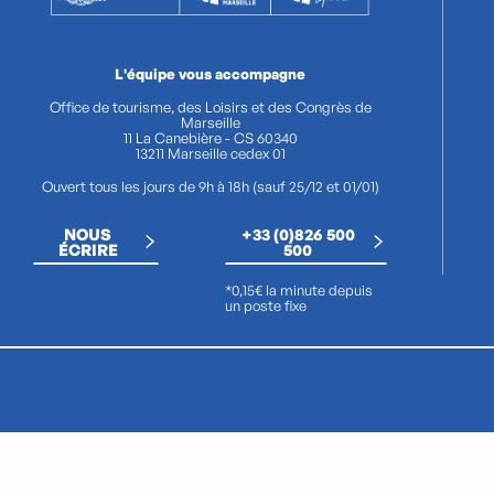
L'équipe vous accompagne
Office de tourisme, des Loisirs et des Congrès de
Marseille
11 La Canebière - CS 60340
13211 Marseille cedex 01
Ouvert tous les jours de 9h à 18h (sauf 25/12 et 01/01)
NOUS
+33 (0)826 500
ÉCRIRE
500
*0,15€ la minute depuis
un poste fixe