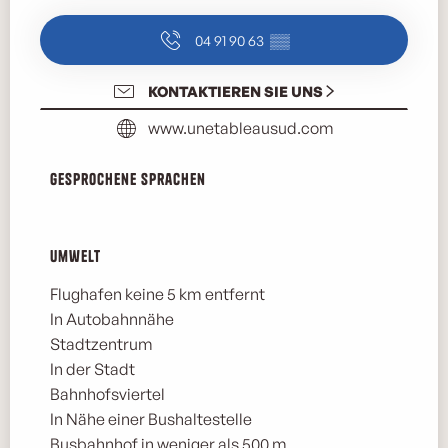
04 91 90 63
▒▒
KONTAKTIEREN SIE UNS
www.unetableausud.com
Gesprochene Sprachen
Gesprochene Sprachen
Umwelt
Umwelt
Flughafen keine 5 km entfernt
In Autobahnnähe
Stadtzentrum
In der Stadt
Bahnhofsviertel
In Nähe einer Bushaltestelle
Busbahnhof in weniger als 500 m