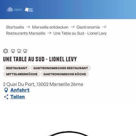
Aller
au
contenu
principal
Startseite
Marseille entdecken
Gastronomie
Restaurants Marseille
Une Table au Sud - Lionel Levy
Une Table au Sud - Lionel Levy
RESTAURANT
GASTRONOMISCHES RESTAURANT
MITTELMEERKÜCHE
GASTRONOMISCHE KÜCHE
2 Quai Du Port, 13002 Marseille 2ème
Anfahrt
Teilen