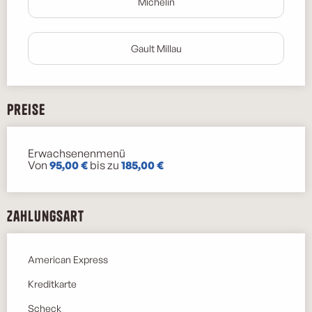
Michelin
Gault Millau
Preise
Erwachsenenmenü
Preise 2026
Von
95,00 €
bis zu
185,00 €
Zahlungsart
American Express
Kreditkarte
Scheck