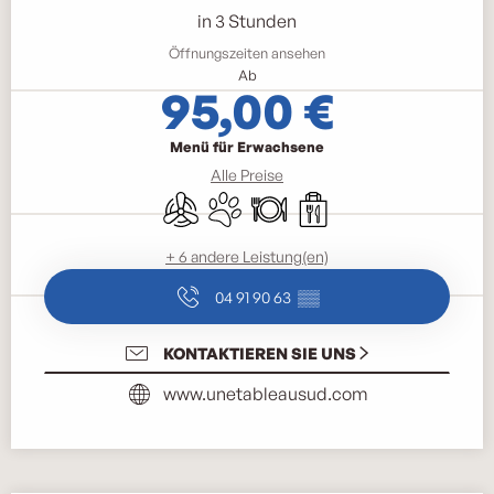
in 3 Stunden
Öffnungszeiten ansehen
Ab
95,00 €
Menü für Erwachsene
Alle Preise
Klimaanlage
Tiere erlaubt
Restaurant
Verkauf zum Mitnehmen
+ 6 andere Leistung(en)
04 91 90 63
▒▒
KONTAKTIEREN SIE UNS
www.unetableausud.com