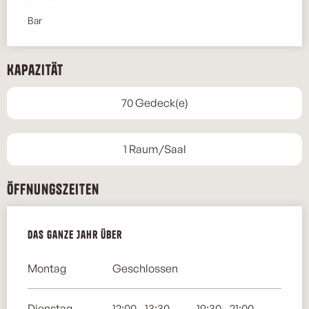
Bar
Kapazität
70 Gedeck(e)
1 Raum/Saal
Öffnungszeiten
Das ganze Jahr über
Das ganze Jahr über
Montag
Geschlossen
Dienstag
12:00 - 13:30
19:30 - 21:00