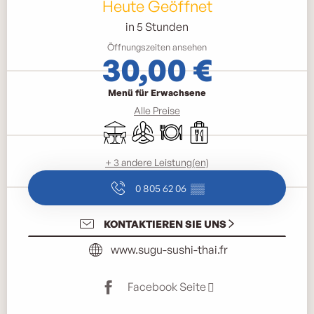
Heute Geöffnet
in 5 Stunden
Öffnungszeiten ansehen
30,00 €
Menü für Erwachsene
Alle Preise
Terrasse
Klimaanlage
Restaurant
Verkauf zum Mitnehmen
+ 3 andere Leistung(en)
0 805 62 06
▒▒
KONTAKTIEREN SIE UNS
www.sugu-sushi-thai.fr
Facebook Seite