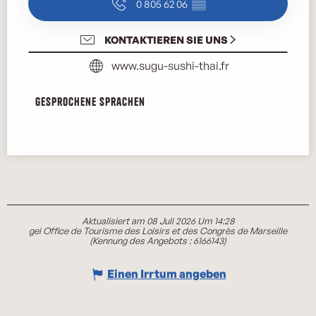
0 805 62 06
▒▒
KONTAKTIEREN SIE UNS
www.sugu-sushi-thai.fr
Gesprochene Sprachen
Gesprochene Sprachen
Aktualisiert am 08 Juli 2026 Um 14:28
gei Office de Tourisme des Loisirs et des Congrès de Marseille
(Kennung des Angebots :
6166143
)
Einen Irrtum angeben