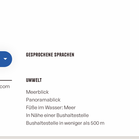
Gesprochene Sprachen
Gesprochene Sprachen
Umwelt
Umwelt
.com
Meerblick
Panoramablick
Füße im Wasser: Meer
In Nähe einer Bushaltestelle
Bushaltestelle in weniger als 500 m