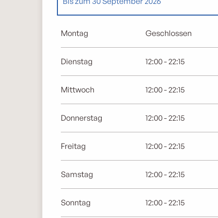
Bis zum
30 September 2026
vom
1 Februar 2026
bis zum
30 April 2026
Montag
Geschlossen
Dienstag
12:00 - 22:15
Mittwoch
12:00 - 22:15
Donnerstag
12:00 - 22:15
Freitag
12:00 - 22:15
Samstag
12:00 - 22:15
Sonntag
12:00 - 22:15