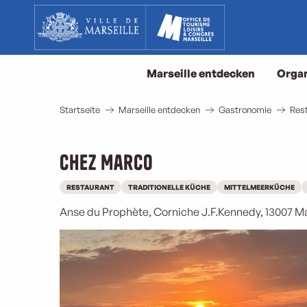
Aller
au
contenu
principal
Marseille entdecken
Organ
Startseite
Marseille entdecken
Gastronomie
Rest
Chez Marco
RESTAURANT
TRADITIONELLE KÜCHE
MITTELMEERKÜCHE
Anse du Prophète, Corniche J.F.Kennedy, 13007 M