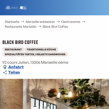
Aller
au
contenu
principal
Startseite
Marseille entdecken
Gastronomie
Restaurants Marseille
Black Bird Coffee
Black Bird Coffee
RESTAURANT
TRADITIONELLE KÜCHE
SPEZIALITÄTEN TARTES / BELEGTE SANDWICHES
92 cours Julien, 13006 Marseille 6ème
Anfahrt
Teilen