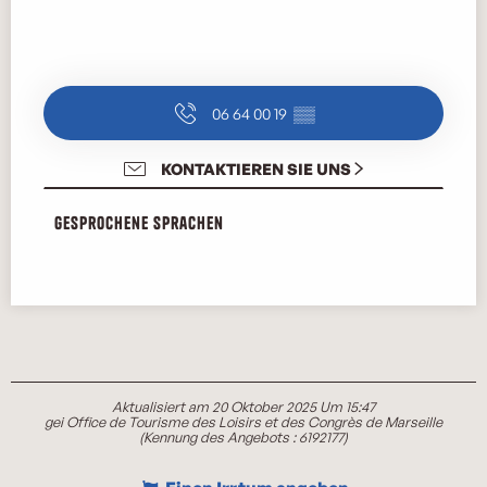
06 64 00 19
▒▒
KONTAKTIEREN SIE UNS
Gesprochene Sprachen
Gesprochene Sprachen
Aktualisiert am 20 Oktober 2025 Um 15:47
gei Office de Tourisme des Loisirs et des Congrès de Marseille
(Kennung des Angebots :
6192177
)