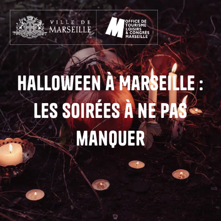
Aller
au
contenu
principal
Halloween à Marseille :
Les soirées à ne pas
manquer