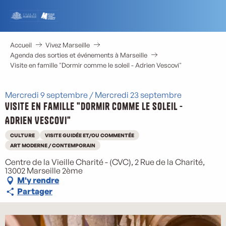
Aller
au
contenu
principal
Accueil
Vivez Marseille
Agenda des sorties et événements à Marseille
Visite en famille "Dormir comme le soleil - Adrien Vescovi"
Mercredi 9 septembre / Mercredi 23 septembre
Visite en famille "Dormir comme le soleil -
Adrien Vescovi"
CULTURE
VISITE GUIDÉE ET/OU COMMENTÉE
ART MODERNE / CONTEMPORAIN
Centre de la Vieille Charité - (CVC), 2 Rue de la Charité,
13002 Marseille 2ème
M'y rendre
Partager