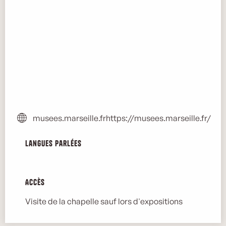
musees.marseille.fr
https://musees.marseille.fr/
Langues parlées
Langues parlées
Accès
Accès
Visite de la chapelle sauf lors d'expositions