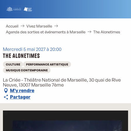
Aller
au
contenu
principal
Accueil
Vivez Marseille
Agenda des sorties et événements à Marseille
The Alonetimes
Mercredi 5 mai 2027 à 20:00
The Alonetimes
CULTURE
PERFORMANCE ARTISTIQUE
MUSIQUE CONTEMPORAINE
La Criée - Théâtre National de Marseille, 30 quai de Rive
Neuve, 13007 Marseille 7ème
M'y rendre
Partager