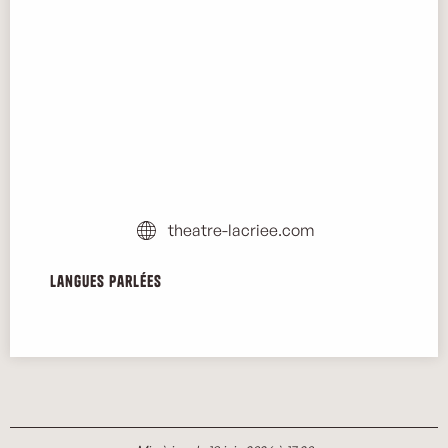
theatre-lacriee.com
Langues parlées
Langues parlées