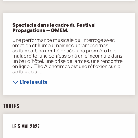
Description
Spectacle dans le cadre du Festival 
Propagations — GMEM.
Une performance musicale qui interroge avec 
émotion et humour noir nos ultramodernes 
solitudes. Une amitié brisée, une première fois 
maladroite, une confession à un·e inconnu·e dans 
un bar d’hôtel, une crise de larmes, une rencontre 
en ligne… The Alonetimes est une réflexion sur la 
solitude qui...
Lire la suite
Tarifs
Le
Le
5 mai 2027
5 mai 2027