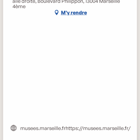
aile droite, Boulevard Philippon, 13004 Marseille
4ème
M'y rendre
musees.marseille.fr
https://musees.marseille.fr/