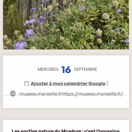
Ouverture et coordonnées
16
MERCREDI
SEPTEMBRE
Ajouter à mon calendrier Google
musees.marseille.fr
https://musees.marseille.fr/
Description
Les sorties nature du Muséum : c'est l’occasion 