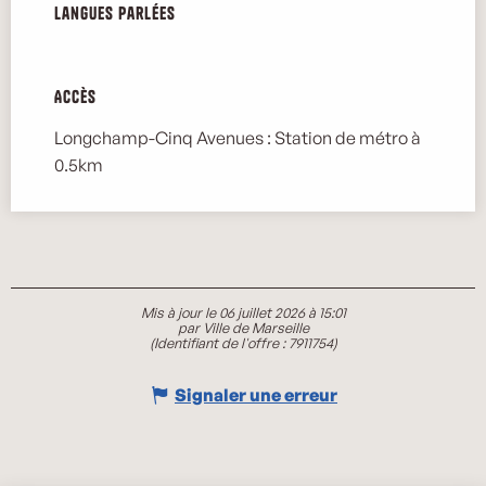
Langues parlées
Langues parlées
Accès
Accès
Longchamp-Cinq Avenues : Station de métro à
0.5km
Mis à jour le 06 juillet 2026 à 15:01
par Ville de Marseille
(Identifiant de l'offre :
7911754
)
Signaler une erreur