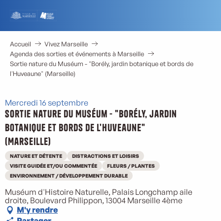
Aller
au
contenu
principal
Accueil
Vivez Marseille
Agenda des sorties et événements à Marseille
Sortie nature du Muséum - "Borély, jardin botanique et bords de
l'Huveaune" (Marseille)
Mercredi 16 septembre
Sortie nature du Muséum - "Borély, jardin
botanique et bords de l'Huveaune"
(Marseille)
NATURE ET DÉTENTE
DISTRACTIONS ET LOISIRS
VISITE GUIDÉE ET/OU COMMENTÉE
FLEURS / PLANTES
ENVIRONNEMENT / DÉVELOPPEMENT DURABLE
Muséum d'Histoire Naturelle, Palais Longchamp aile
droite, Boulevard Philippon, 13004 Marseille 4ème
M'y rendre
Partager