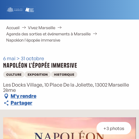
Aller
au
contenu
principal
Accueil
Vivez Marseille
Agenda des sorties et événements à Marseille
Napoléon l'épopée immersive
6 mai > 31 octobre
Napoléon l'épopée immersive
CULTURE
EXPOSITION
HISTORIQUE
Les Docks Village, 10 Place De la Joliette, 13002 Marseille
2ème
M'y rendre
Partager
+3 photos