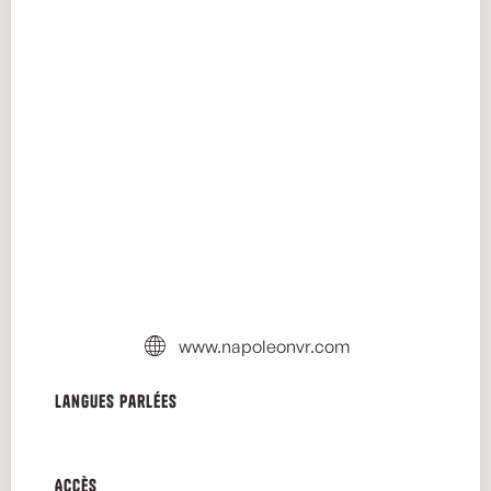
www.napoleonvr.com
Langues parlées
Langues parlées
Accès
Accès