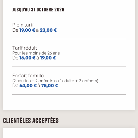
Du
Jusqu'au
7 mai 2026
31 octobre 2026
au
31 octobre 2026
Plein tarif
De
19,00 €
à
23,00 €
Tarif réduit
Pour les moins de 26 ans
De
16,00 €
à
19,00 €
Forfait famille
(2 adultes + 2 enfants ou 1 adulte + 3 enfants)
De
64,00 €
à
75,00 €
Clientèles acceptées