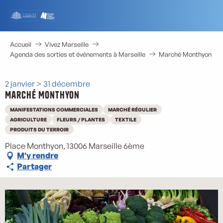
Aller
au
contenu
principal
Accueil
Vivez Marseille
Agenda des sorties et événements à Marseille
Marché Monthyon
2 janvier > 31 décembre
Marché Monthyon
MANIFESTATIONS COMMERCIALES
MARCHÉ RÉGULIER
AGRICULTURE
FLEURS / PLANTES
TEXTILE
PRODUITS DU TERROIR
Place Monthyon, 13006 Marseille 6ème
M'y rendre
Partager