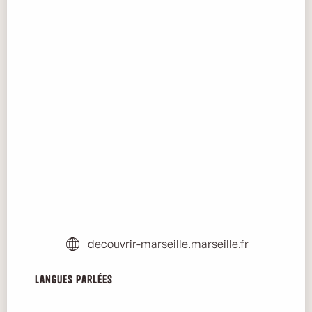
decouvrir-marseille.marseille.fr
Langues parlées
Langues parlées