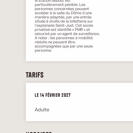
la station debout est
particulièrement pénible. Les
personnes concernées peuvent
accéder à la salle du Dôme d'une
manière adaptée, par une entrée
située à droite de la billetterie sur
l'esplanade Saint-Just. Cet accès
privatisé est identifié « PMR » et
sécurisé par un agent de surveillance.
A noter : les personnes à mobilité
réduite ne peuvent être
accompagnées que par une seule
personne.
Tarifs
Le
Le
14 février 2027
14 février 2027
Adulte