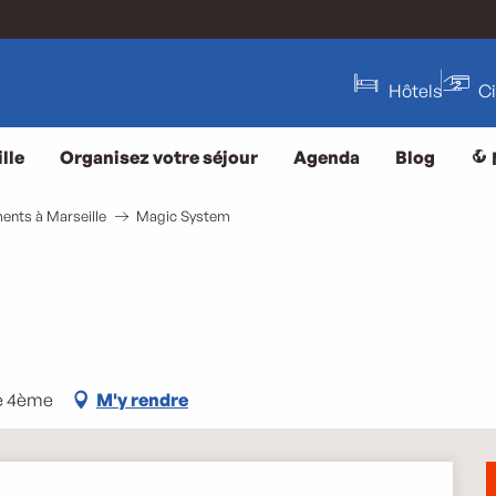
Hôtels
C
lle
Organisez votre séjour
Agenda
Blog
ents à Marseille
Magic System
le 4ème
M'y rendre