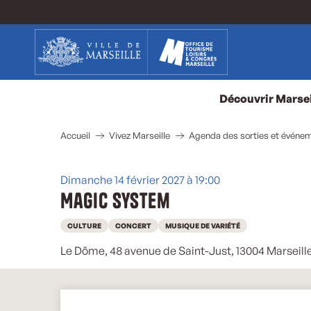
Aller
au
contenu
principal
Découvrir Marsei
Accueil
Vivez Marseille
Agenda des sorties et événem
Dimanche 14 février 2027 à 19:00
Magic System
CULTURE
CONCERT
MUSIQUE DE VARIÉTÉ
Le Dôme, 48 avenue de Saint­-Just, 13004 Marseil