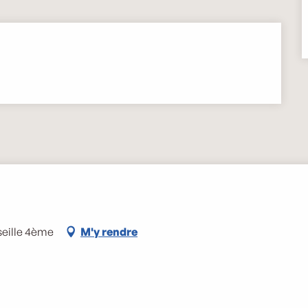
seille 4ème
M'y rendre