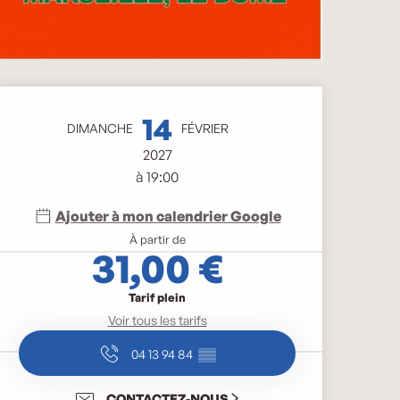
Ouverture et coordonnée
14
DIMANCHE
FÉVRIER
2027
à 19:00
Ajouter à mon calendrier Google
À partir de
31,00 €
Tarif plein
Voir tous les tarifs
04 13 94 84
▒▒
CONTACTEZ-NOUS