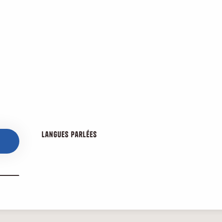
Langues parlées
Langues parlées