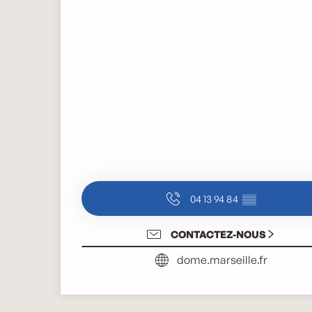
04 13 94 84
▒▒
CONTACTEZ-NOUS
dome.marseille.fr