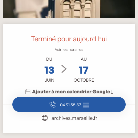
Ouverture et coordonnées
Terminé pour aujourd'hui
Voir les horaires
DU
AU
13
17
JUIN
OCTOBRE
Ajouter à mon calendrier Google
04 91 55 33
▒▒
archives.marseille.fr