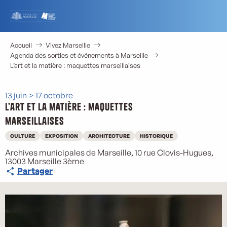
Aller
au
contenu
principal
Accueil
Vivez Marseille
Agenda des sorties et événements à Marseille
L’art et la matière : maquettes marseillaises
13 juin > 17 octobre
L’art et la matière : maquettes
marseillaises
CULTURE
EXPOSITION
ARCHITECTURE
HISTORIQUE
Archives municipales de Marseille, 10 rue Clovis-Hugues,
13003 Marseille 3ème
Partager