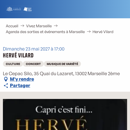
Aller
au
contenu
principal
Accueil
Vivez Marseille
Agenda des sorties et événements à Marseille
Hervé Vilard
Dimanche 23 mai 2027 à 17:00
Hervé Vilard
CULTURE
CONCERT
MUSIQUE DE VARIÉTÉ
Le Cepac Silo, 35 Quai du Lazaret, 13002 Marseille 2ème
M'y rendre
Partager