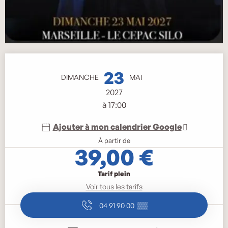
Ouverture et coordonnées
23
DIMANCHE
MAI
2027
à 17:00
Ajouter à mon calendrier Google
À partir de
39,00 €
Tarif plein
Voir tous les tarifs
04 91 90 00
▒▒