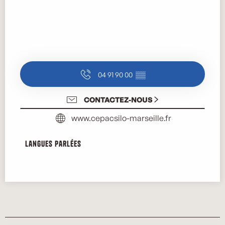
04 91 90 00
▒▒
CONTACTEZ-NOUS
www.cepacsilo-marseille.fr
Langues parlées
Langues parlées