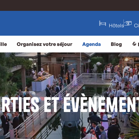
Hôtels
C
lle
Organisez votre séjour
Agenda
Blog
rties et évènemen