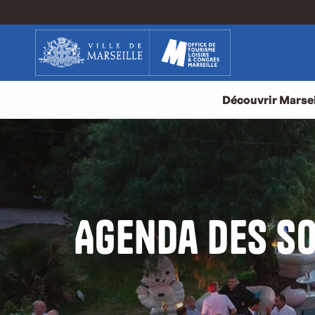
Aller
au
contenu
principal
Découvrir Marsei
Agenda des so