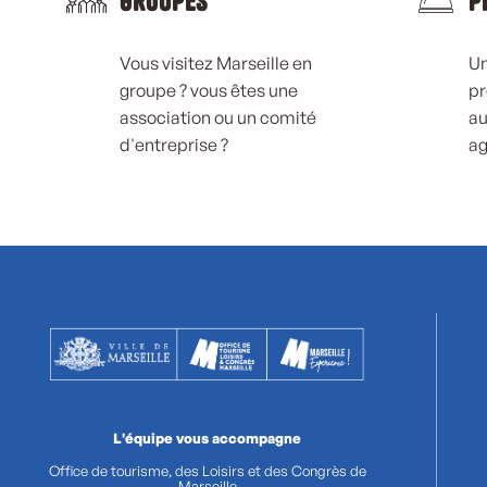
Groupes
P
Vous visitez Marseille en
Un
groupe ? vous êtes une
pr
association ou un comité
au
d'entreprise ?
ag
L'équipe vous accompagne
Office de tourisme, des Loisirs et des Congrès de
Marseille