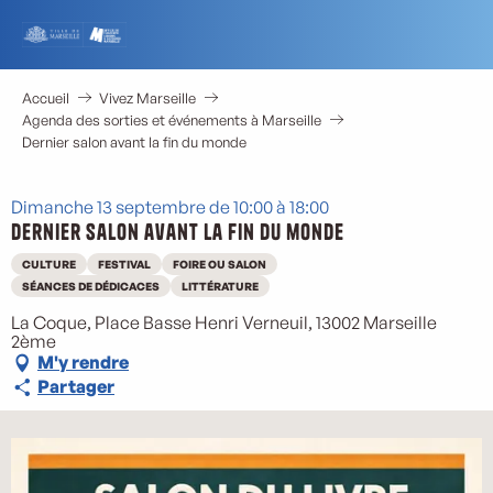
Aller
au
contenu
principal
Accueil
Vivez Marseille
Agenda des sorties et événements à Marseille
Dernier salon avant la fin du monde
Dimanche 13 septembre de 10:00 à 18:00
Dernier salon avant la fin du monde
CULTURE
FESTIVAL
FOIRE OU SALON
SÉANCES DE DÉDICACES
LITTÉRATURE
La Coque, Place Basse Henri Verneuil, 13002 Marseille
2ème
M'y rendre
Partager