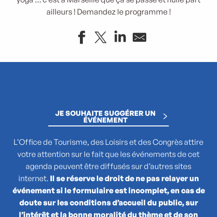
ailleurs ! Demandez le programme !
Une année au jardin
La mouette Anton Tchekhov
Week-end Guinguette au Parc du Grand Séminaire - Ciné plei
Le chant des oiseaux
JE SOUHAITE SUGGÉRER UN
Kous Kouss en partage - Saint-Henri
ÉVÉNEMENT
Course Algernon
Baleine à Cabosse
L’Office de Tourisme, des Loisirs et des Congrès attire
Le 6ème Jour
votre attention sur le fait que les événements de cet
Marché de l'Esplanade de St-Just - Les 4 saisons du marc
agenda peuvent être diffusés sur d’autres sites
Un virage pour Jacky
internet.
Il se réserve le droit de ne pas relayer un
Les séparables
événement si le formulaire est incomplet, en cas de
(No)Made Mahka chez Essence
doute sur les conditions d’accueil du public, sur
l’intérêt et la bonne moralité du thème et de son