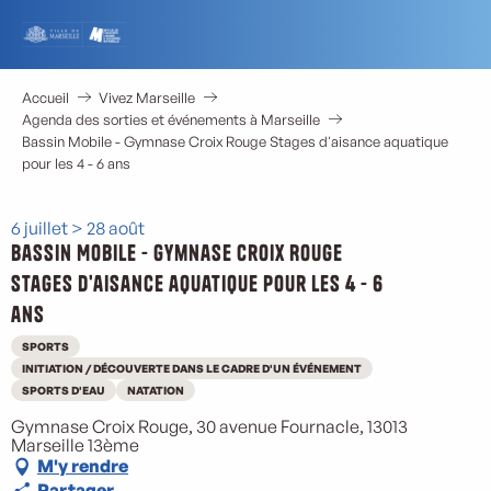
Aller
au
contenu
principal
Accueil
Vivez Marseille
Agenda des sorties et événements à Marseille
Bassin Mobile - Gymnase Croix Rouge Stages d'aisance aquatique
pour les 4 - 6 ans
6 juillet > 28 août
Bassin Mobile - Gymnase Croix Rouge
Stages d'aisance aquatique pour les 4 - 6
ans
SPORTS
INITIATION / DÉCOUVERTE DANS LE CADRE D'UN ÉVÉNEMENT
SPORTS D'EAU
NATATION
Gymnase Croix Rouge, 30 avenue Fournacle, 13013
Marseille 13ème
M'y rendre
Partager