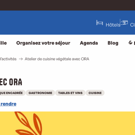
Hôtels
C
lle
Organisez votre séjour
Agenda
Blog
’activités
Atelier de cuisine végétale avec ORA
vec ORA
QUE ENCADRÉE
GASTRONOMIE
TABLES ET VINS
CUISINE
 rendre