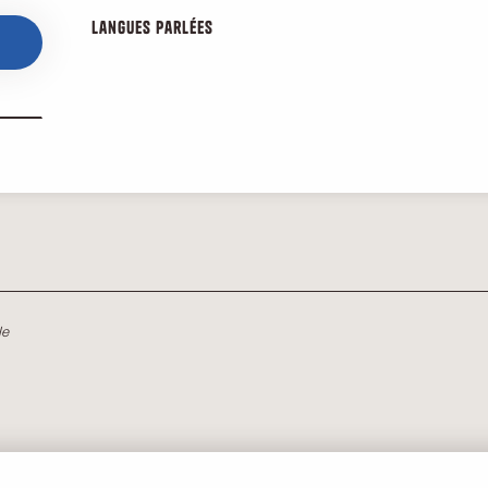
Langues parlées
Langues parlées
le