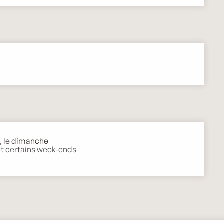
i, le dimanche
 et certains week-ends