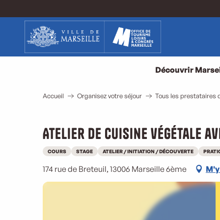
Aller
au
contenu
principal
Découvrir Marsei
Accueil
Organisez votre séjour
Tous les prestataires d
Atelier de cuisine végétale a
COURS
STAGE
ATELIER / INITIATION / DÉCOUVERTE
PRATI
174 rue de Breteuil, 13006 Marseille 6ème
M'y