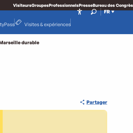
Visiteurs
Groupes
Professionnels
Presse
Bureau des Congrès
FR
Accessibilité
Recherche
ityPass
Visites & expériences
Marseille durable
Marseille D
Partager