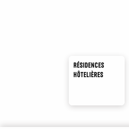
Camping Homair - Lou Soulei
Camping La Source
La Bergerie
Les Tamaris
Les Collines de la Malle
Camping d'Aix-en-Provence - CityKamp
La Sauge
Les Mouettes
Aux Portes de Cassis
Résidences
Camping L'Arquet
hôtelières
Camping Homair - La Baie des Anges