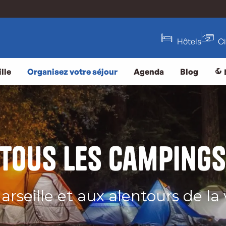
Hôtels
C
lle
Organisez votre séjour
Agenda
Blog
Tous les camping
arseille et aux alentours de la v