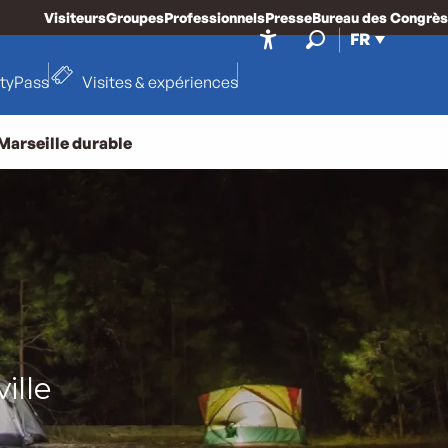
Visiteurs
Groupes
Professionnels
Presse
Bureau des Congrès
FR
Accessibilité
Recherche
ityPass
Visites & expériences
Marseille durable
s
ille