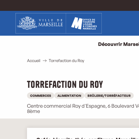
Aller
au
contenu
principal
Découvrir Marsei
Accueil
Torrefaction du Roy
Torrefaction du Roy
COMMERCES
ALIMENTATION
BRÛLERIE/TORRÉFACTEUR
Centre commercial Roy d'Espagne, 6 Boulevard Vé
8ème
Description