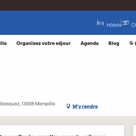
Hôtels
C
lle
Organisez votre séjour
Agenda
Blog
lasquez, 13008 Marseille
M'y rendre