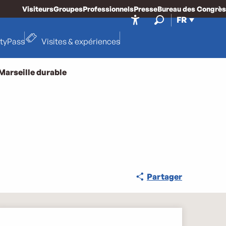
Visiteurs
Groupes
Professionnels
Presse
Bureau des Congrès
FR
Accessibilité
Recherche
ityPass
Visites & expériences
Marseille durable
Partager
Ouverture et coordonnée