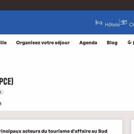
Hôtels
C
lle
Organisez votre séjour
Agenda
Blog
PCE)
E
e
principaux acteurs du tourisme d'affaire su Sud 