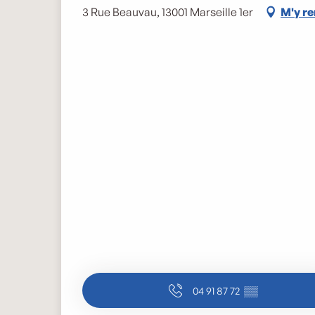
3 Rue Beauvau, 13001 Marseille 1er
M'y r
04 91 87 72
▒▒