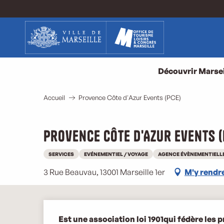
Aller
au
contenu
principal
Découvrir Marsei
Accueil
Provence Côte d'Azur Events (PCE)
Provence Côte d'Azur Events (
SERVICES
EVÉNEMENTIEL / VOYAGE
AGENCE ÉVÈNEMENTIELL
3 Rue Beauvau, 13001 Marseille 1er
M'y rendr
Description
Est une association loi 1901qui fédère les 