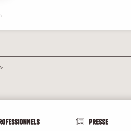
m
le
rofessionnels
Presse