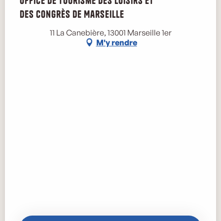
Office de Tourisme des Loisirs et
des Congrès de Marseille
Marse
11 La Canebière, 13001 Marseille 1er
M'y rendre