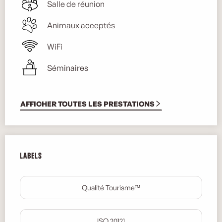
Salle de réunion
Animaux acceptés
WiFi
Séminaires
AFFICHER TOUTES LES PRESTATIONS
Offres de prestations
Labels
Labels
Qualité Tourisme™
ISO 20121