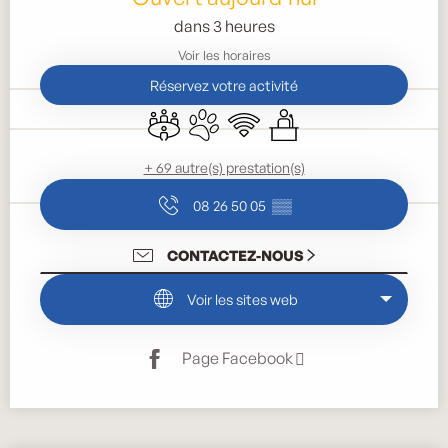
dans 3 heures
Voir les horaires
Réservez votre activité
Salle de réunion
Animaux acceptés
WiFi
Séminaires
+ 69 autre(s) prestation(s)
08 26 50 05
▒▒
CONTACTEZ-NOUS
Voir les sites web
Page Facebook