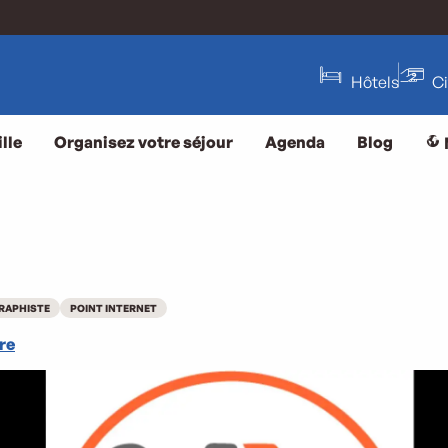
Hôtels
C
lle
Organisez votre séjour
Agenda
Blog
RAPHISTE
POINT INTERNET
re