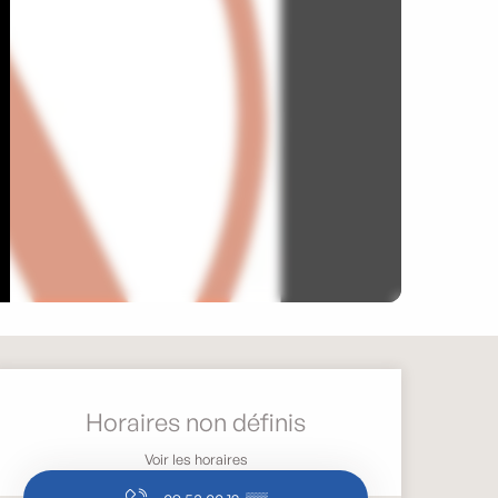
Ouverture et coordonnée
Horaires non définis
Voir les horaires