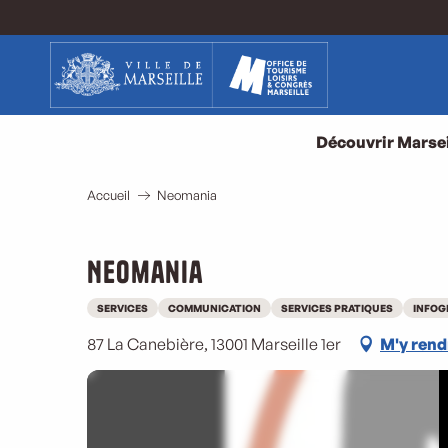
Aller
au
contenu
principal
Découvrir Marsei
Accueil
Neomania
Neomania
SERVICES
COMMUNICATION
SERVICES PRATIQUES
INFOG
87 La Canebière, 13001 Marseille 1er
M'y rend