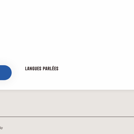
Langues parlées
Langues parlées
le