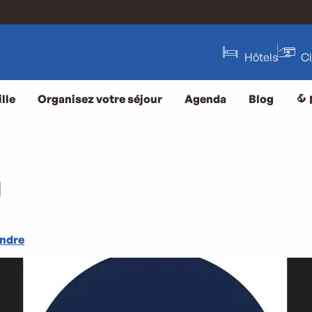
Hôtels
C
lle
Organisez votre séjour
Agenda
Blog
n
endre