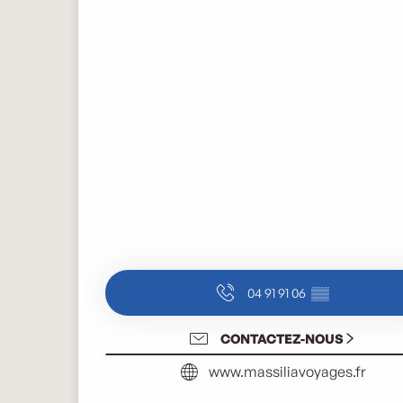
04 91 91 06
▒▒
CONTACTEZ-NOUS
www.massiliavoyages.fr