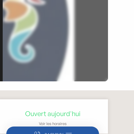
Ouverture et coordonnée
Ouvert aujourd'hui
Voir les horaires