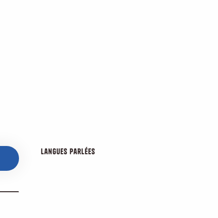
Langues parlées
Langues parlées