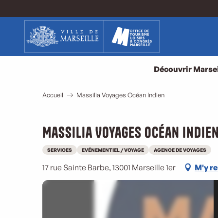
Aller
au
contenu
principal
Découvrir Marsei
Accueil
Massilia Voyages Océan Indien
Massilia Voyages Océan Indie
SERVICES
EVÉNEMENTIEL / VOYAGE
AGENCE DE VOYAGES
17 rue Sainte Barbe, 13001 Marseille 1er
M'y r