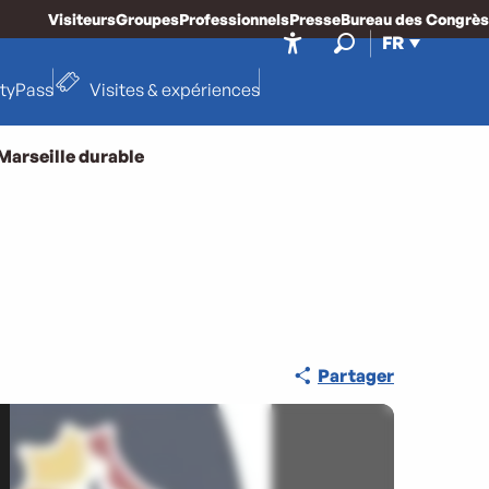
Visiteurs
Groupes
Professionnels
Presse
Bureau des Congrès
FR
Accessibilité
Recherche
ityPass
Visites & expériences
Marseille durable
Partager