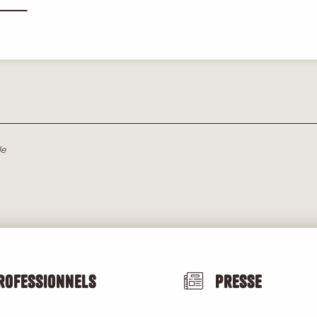
le
rofessionnels
Presse