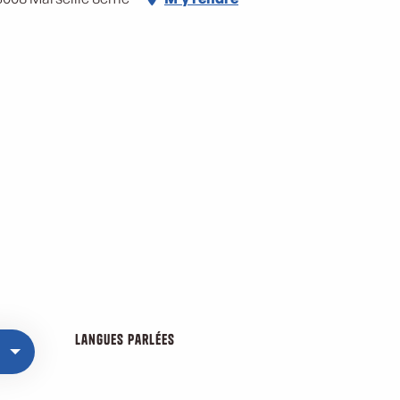
Langues parlées
Langues parlées