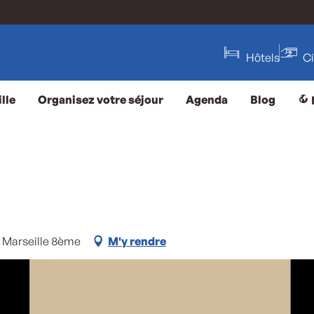
Hôtels
C
lle
Organisez votre séjour
Agenda
Blog
 Marseille 8ème
M'y rendre