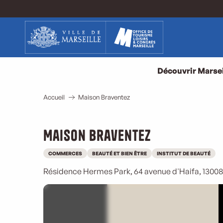
Aller
au
contenu
principal
Découvrir Marsei
Accueil
Maison Braventez
Maison Braventez
COMMERCES
BEAUTÉ ET BIEN ÊTRE
INSTITUT DE BEAUTÉ
Résidence Hermes Park, 64 avenue d'Haifa, 13008