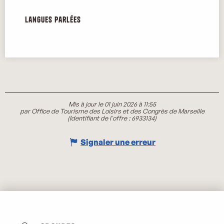
Langues parlées
Langues parlées
Mis à jour le 01 juin 2026 à 11:55
par Office de Tourisme des Loisirs et des Congrès de Marseille
(Identifiant de l'offre :
6933134
)
Signaler une erreur