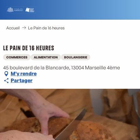
Aller
au
contenu
principal
Accueil
Le Pain de 16 heures
Le Pain de 16 heures
M
COMMERCES
ALIMENTATION
BOULANGERIE
45 boulevard de la Blancarde, 13004 Marseille 4ème
M'y rendre
Partager